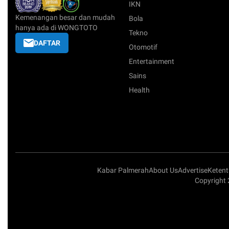
IKN
Kemenangan besar dan mudah
Bola
hanya ada di WONGTOTO
Tekno
DAFTAR
Otomotif
Entertainment
Sains
Health
Kabar Palmerah
About Us
Advertise
Keten
Copyright